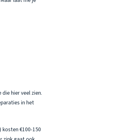
 Maar laat me je
die hier veel zien.
araties in het
n) kosten €100-150
r zink gaat ook