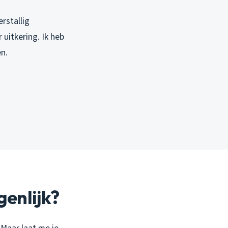
rstallig
 uitkering. Ik heb
n.
genlijk?