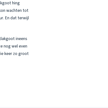
dakgoot hing
 kon wachten tot
r. En dat terwijl
 dakgoot ineens
ze nog wel even
ie keer zo groot