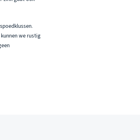
 spoedklussen.
n kunnen we rustig
 geen