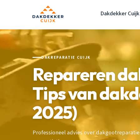
Dakdekker Cuijk
DAKREPARATIE CUIJK
Repareren dak
Tips van dakd
2025)
Professioneel advies over dakgootreparatie i