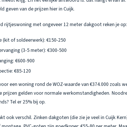
t meest krijg. En het eerlijke antwoord is: dat hangt ervan af.
ld geven van de prijzen hier in Cuijk.
d rijtjeswoning met ongeveer 12 meter dakgoot reken je op:
e (kit of soldeerwerk): €150-250
vervanging (3-5 meter): €300-500
anging: €600-900
pectie: €85-120
s voor een woning rond de WOZ-waarde van €374.000 zoals we 
ie prijzen gelden voor normale werkomstandigheden. Noodrep
ds? Tel er 25% bij op.
t ook verschil. Zinken dakgoten (die zie je veel in Cuijk Ker
ef montage. PVC-goten zijn goedkoper: €55-80 per meter. Maa