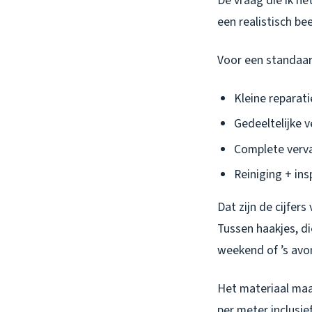
De vraag die ik he
een realistisch bee
Voor een standaar
Kleine reparati
Gedeeltelijke 
Complete verv
Reiniging + ins
Dat zijn de cijfer
Tussen haakjes, d
weekend of ’s avon
Het materiaal maak
per meter inclusi