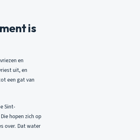
ment is
 vriezen en
iest uit, en
tot een gat van
e Sint-
 Die hopen zich op
es over. Dat water