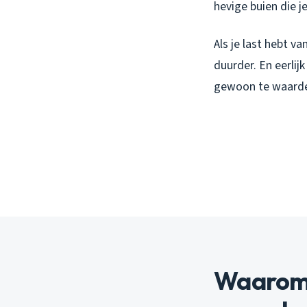
hevige buien die j
Als je last hebt va
duurder. En eerli
gewoon te waarde
Waarom h