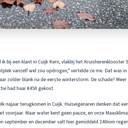
k bij een klant in Cuijk Kern, vlakbij het Kruisherenklooster 
tplek vanzelf wel zou opdrogen,” vertelde ze me. Dat was in 
aar zolder blank na de eerste winterstorm. De schade? Meer
ctie had haar €450 gekost.
 elk najaar terugkomen in Cuijk. Huiseigenaren denken dat een 
et voorjaar. Maar water kent geen pauze, en onze Maasklimaa
n september en december valt hier gemiddeld 240mm regen, 