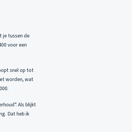
st je tussen de
400 voor een
oopt snel op tot
moet worden, wat
000.
oud”. Als blijkt
ng. Dat heb ik