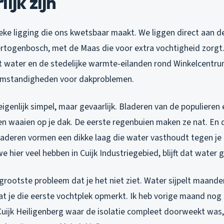
ijk zijn
ieke ligging die ons kwetsbaar maakt. We liggen direct aan d
rtogenbosch, met de Maas die voor extra vochtigheid zorgt.
t water en de stedelijke warmte-eilanden rond Winkelcentr
 omstandigheden voor dakproblemen.
eigenlijk simpel, maar gevaarlijk. Bladeren van de populieren e
 waaien op je dak. De eerste regenbuien maken ze nat. En 
laderen vormen een dikke laag die water vasthoudt tegen je
we hier veel hebben in Cuijk Industriegebied, blijft dat water
 grootste probleem dat je het niet ziet. Water sijpelt maande
at je die eerste vochtplek opmerkt. Ik heb vorige maand nog
Cuijk Heiligenberg waar de isolatie compleet doorweekt was, 