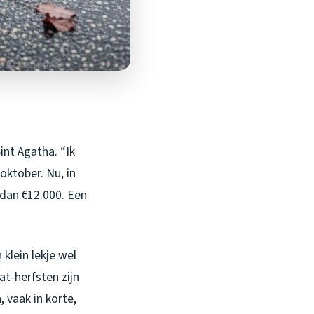
Sint Agatha. “Ik
oktober. Nu, in
 dan €12.000. Een
klein lekje wel
t-herfsten zijn
vaak in korte,