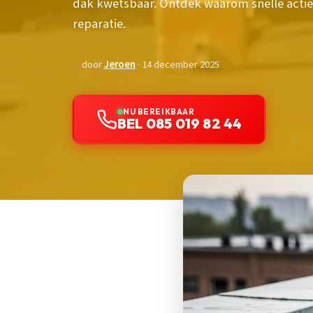
dak kwetsbaar. Ontdek waarom snelle actie 
reparatie.
door
Jeroen
· 14 december 2025
NU BEREIKBAAR
BEL 085 019 82 44