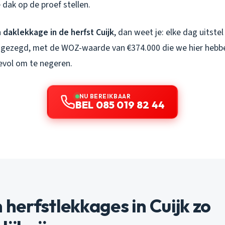
e dak op de proef stellen.
n
daklekkage in de herfst Cuijk
, dan weet je: elke dag uitste
jk gezegd, met de WOZ-waarde van €374.000 die we hier hebben
vol om te negeren.
NU BEREIKBAAR
BEL 085 019 82 44
erfstlekkages in Cuijk zo