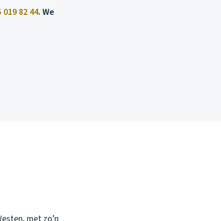
 019 82 44
. We
Westen, met zo’n