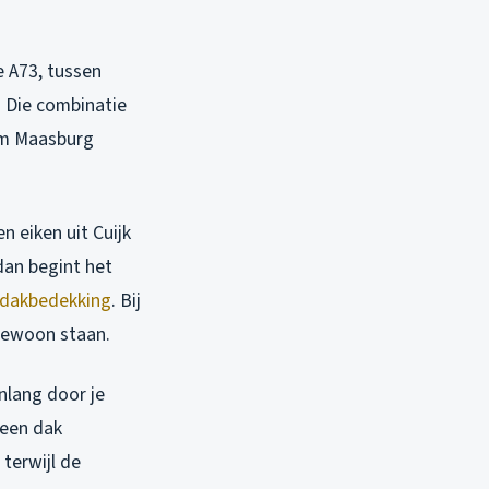
e A73, tussen
 Die combinatie
um Maasburg
n eiken uit Cuijk
dan begint het
dakbedekking
. Bij
 gewoon staan.
nlang door je
 een dak
terwijl de