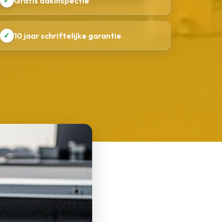
✓
Gratis dakinspectie
✓
10 jaar schriftelijke garantie