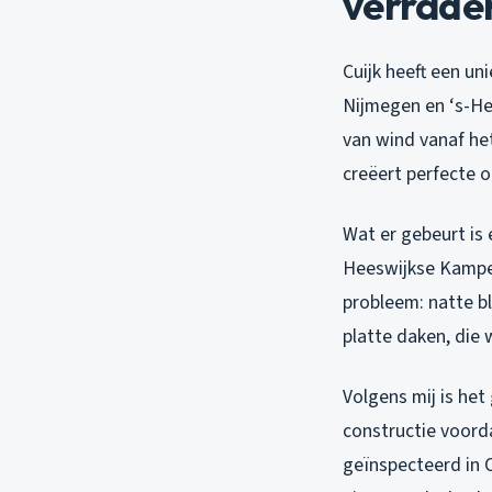
verraderl
Cuijk heeft een un
Nijmegen en ‘s-He
van wind vanaf he
creëert perfecte
Wat er gebeurt is 
Heeswijkse Kampen
probleem: natte b
platte daken, die 
Volgens mij is het
constructie voord
geïnspecteerd in 