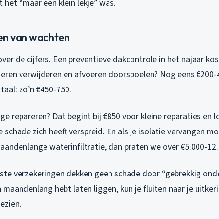
 het “maar een klein lekje” was.
en van wachten
n over de cijfers. Een preventieve dakcontrole in het najaar ko
deren verwijderen en afvoeren doorspoelen? Nog eens €200-
taal: zo’n €450-750.
e repareren? Dat begint bij €850 voor kleine reparaties en l
e schade zich heeft verspreid. En als je isolatie vervangen 
maandenlange waterinfiltratie, dan praten we over €5.000-12.
te verzekeringen dekken geen schade door “gebrekkig onderh
n maandenlang hebt laten liggen, kun je fluiten naar je uitkeri
gezien.