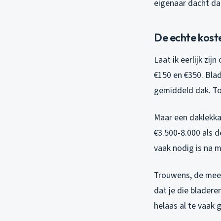
eigenaar dacht dat
De echte kost
Laat ik eerlijk zij
€150 en €350. Bla
gemiddeld dak. To
Maar een daklekkag
€3.500-8.000 als d
vaak nodig is na 
Trouwens, de mees
dat je die bladere
helaas al te vaak 