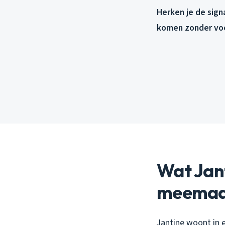
Herken je de sign
komen zonder voor
Wat Jant
meemaa
Jantine woont in e