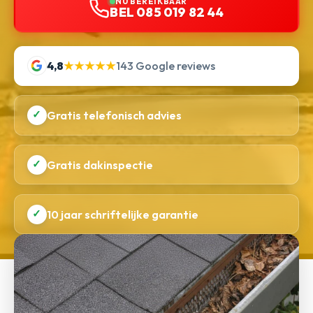
NU BEREIKBAAR
BEL 085 019 82 44
4,8
★★★★★
143 Google reviews
✓
Gratis telefonisch advies
✓
Gratis dakinspectie
✓
10 jaar schriftelijke garantie