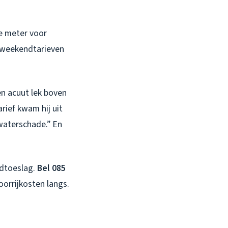
te meter voor
 weekendtarieven
en acuut lek boven
rief kwam hij uit
 waterschade.” En
edtoeslag.
Bel 085
oorrijkosten langs.