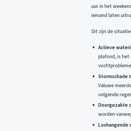
uur in het weekend
iemand laten uitr
Dit zijn de situat
Actieve wateri
plafond, is het
vochtproblemen 
Stormschade m
Valuwe meerder
volgende regen
Doorgezakte 
worden vanweg
Loshangende 