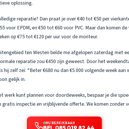
tieve oplossing.
volledige reparatie? Dan praat je over €40 tot €50 per vierkan
€55 voor EPDM, en €50 tot €60 voor PVC. Maar dan komen de
eken op €75 tot €120 per uur voor de monteur.
 Buitengebied ten Westen belde me afgelopen zaterdag met e
ormale reparatie zou €450 zijn geweest. Door het weekendta
s hij zelf zei: “Beter €680 nu dan €5.000 volgende week aan
on gelijk in.
het werk kunt plannen voor doordeweeks, bespaar je die spo
 gratis inspectie en vrijblijvende offerte. We komen zonder v
NU BEREIKBAAR
BEL 085 019 82 44