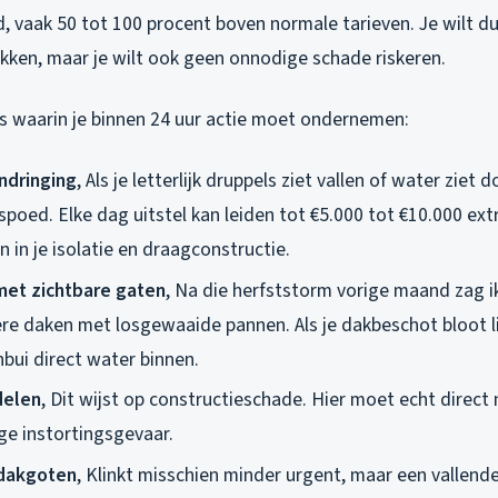
, vaak 50 tot 100 procent boven normale tarieven. Je wilt du
ukken, maar je wilt ook geen onnodige schade riskeren.
ies waarin je binnen 24 uur actie moet ondernemen:
ndringing
, Als je letterlijk druppels ziet vallen of water ziet
 spoed. Elke dag uitstel kan leiden tot €5.000 tot €10.000 ex
in je isolatie en draagconstructie.
et zichtbare gaten
, Na die herfststorm vorige maand zag ik
e daken met losgewaaide pannen. Als je dakbeschot bloot lig
bui direct water binnen.
delen
, Dit wijst op constructieschade. Hier moet echt direct
e instortingsgevaar.
dakgoten
, Klinkt misschien minder urgent, maar een vallend