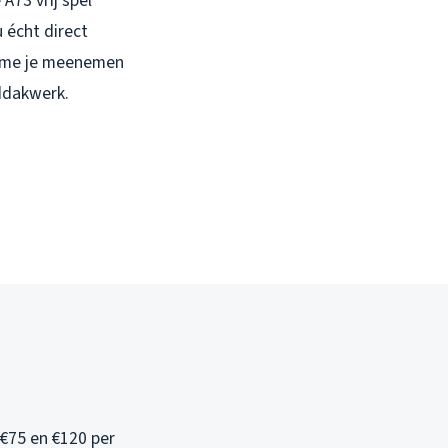
A73 vrij spel
u écht direct
t me je meenemen
ddakwerk.
 €75 en €120 per