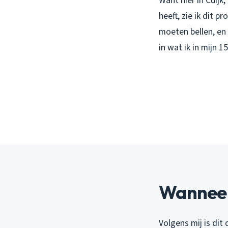
Want hier in Cuijk
heeft, zie ik dit 
moeten bellen, en
in wat ik in mijn 15
Wanneer 
Volgens mij is dit