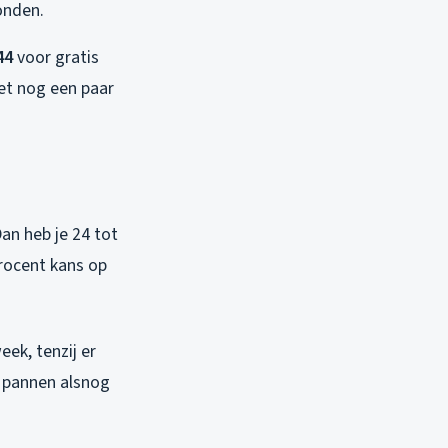
onden.
44
voor gratis
het nog een paar
Dan heb je 24 tot
procent kans op
ek, tenzij er
e pannen alsnog