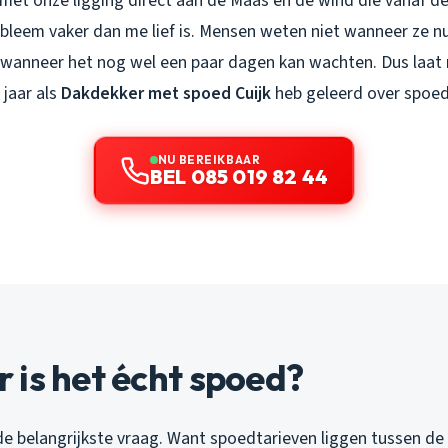
, met onze ligging direct aan de Maas en de wind die vanaf de 
probleem vaker dan me lief is. Mensen weten niet wanneer ze n
 wanneer het nog wel een paar dagen kan wachten. Dus laa
 jaar als
Dakdekker met spoed Cuijk
heb geleerd over spoe
NU BEREIKBAAR
BEL 085 019 82 44
is het écht spoed?
 de belangrijkste vraag. Want spoedtarieven liggen tussen de