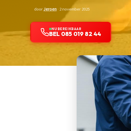
door
Jeroen
· 2 november 2025
NU BEREIKBAAR
BEL 085 019 82 44