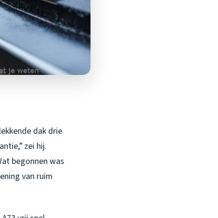
 lekkende dak drie
tie,” zei hij.
 Wat begonnen was
kening van ruim