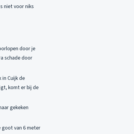
s niet voor niks
 doorlopen door je
tra schade door
 in Cuijk de
t, komt er bij de
 naar gekeken
e goot van 6 meter